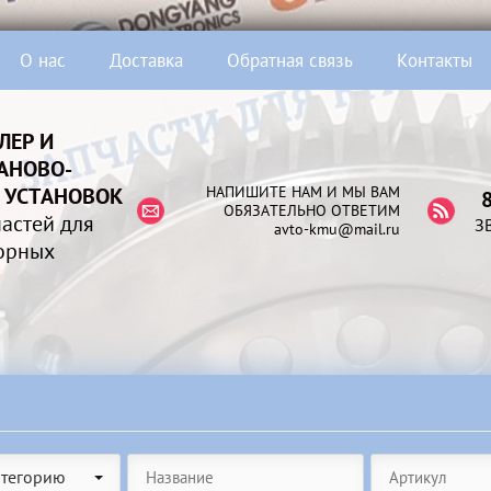
О нас
Доставка
Обратная связь
Контакты
ЛЕР И
АНОВО-
НАПИШИТЕ НАМ И МЫ ВАМ
 УСТАНОВОК
ОБЯЗАТЕЛЬНО ОТВЕТИМ
астей для
З
avto-kmu@mail.ru
орных
атегорию